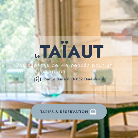
TAÏAUT
Le
Des espaces de vie pensés pour un
séjour d'exception
Rue Le Buisson, 36852 Our-Paliseul
TARIFS & RÉSERVATION